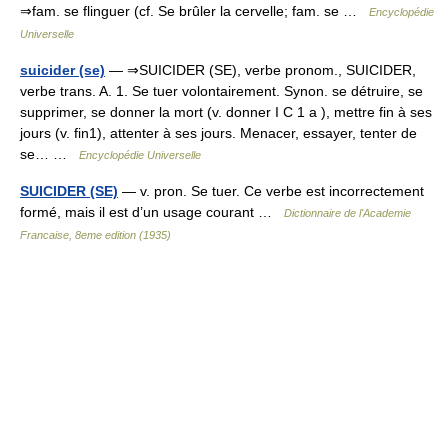
⇒fam. se flinguer (cf. Se brûler la cervelle; fam. se …
Encyclopédie
Universelle
suicider (se)
— ⇒SUICIDER (SE), verbe pronom., SUICIDER,
verbe trans. A. 1. Se tuer volontairement. Synon. se détruire, se
supprimer, se donner la mort (v. donner I C 1 a ), mettre fin à ses
jours (v. fin1), attenter à ses jours. Menacer, essayer, tenter de
se… …
Encyclopédie Universelle
SUICIDER (SE)
— v. pron. Se tuer. Ce verbe est incorrectement
formé, mais il est d’un usage courant …
Dictionnaire de l'Academie
Francaise, 8eme edition (1935)