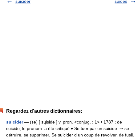
suicider
suidés
Regardez d'autres dictionnaires:
suicider
— (se) [ sɥiside ] v. pron. <conjug. : 1> • 1787 ; de
suicide; le pronom. a été critiqué ♦ Se tuer par un suicide. ⇒ se
détruire, se supprimer. Se suicider d un coup de revolver, de fusil.