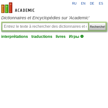
RU
EN
DE
ES
fr-academic.com
Dictionnaires et Encyclopédies sur 'Academic'
Recherche!
interprétations
traductions
livres
Игры ⚽