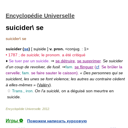
Encyclopédie Universelle
suicider\ se
suicider\ se
suicider (
se
)
[ sɥiside ]
v. pron.
<conjug. : 1>
• 1787 ; de
suicide;
le pronom. a été critiqué
♦
Se tuer par un suicide.
⇒
se détruire
,
se supprimer
.
Se suicider
d'un coup de revolver, de fusil.
⇒
fam.
se flinguer
(
cf
. Se brûler la
cervelle;
fam.
se faire sauter le caisson).
« Des personnes qui se
suicident, les unes se font violence; les autres au contraire cèdent
à elles-mêmes »
(
Valéry
)
.
♢
Trans., iron.
On l'a suicidé,
on a déguisé son meurtre en
suicide.
Encyclopédie Universelle
.
2012
.
Игры ⚽
Поможем написать курсовую