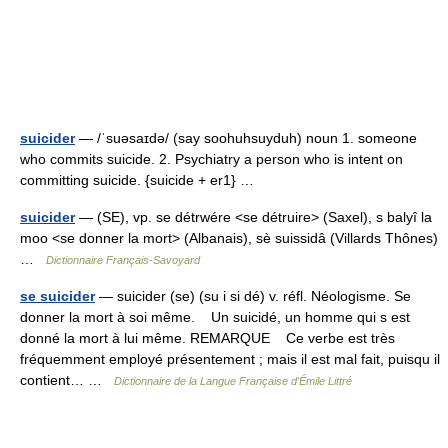
suicider
— /ˈsuəsaɪdə/ (say soohuhsuyduh) noun 1. someone
who commits suicide. 2. Psychiatry a person who is intent on
committing suicide. {suicide + er1} …
suicider
— (SE), vp. se détrwére <se détruire> (Saxel), s balyî la
moo <se donner la mort> (Albanais), sè suissidâ (Villards Thônes)
…
Dictionnaire Français-Savoyard
se suicider
— suicider (se) (su i si dé) v. réfl. Néologisme. Se
donner la mort à soi même. Un suicidé, un homme qui s est
donné la mort à lui même. REMARQUE Ce verbe est très
fréquemment employé présentement ; mais il est mal fait, puisqu il
contient… …
Dictionnaire de la Langue Française d'Émile Littré